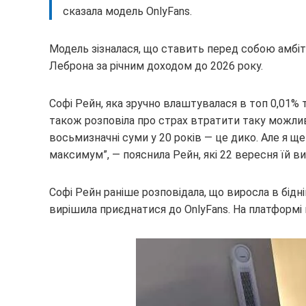
e
сказала модель OnlyFans.
Модель зізналася, що ставить перед собою амбітн
Леброна за річним доходом до 2026 року.
Софі Рейн, яка зручно влаштувалася в топ 0,01% т
також розповіла про страх втратити таку можли
восьмизначні суми у 20 років — це дико. Але я ще
максимум”, — пояснила Рейн, які 22 вересня їй в
Софі Рейн раніше розповідала, що виросла в бідній
вирішила приєднатися до OnlyFans. На платформі в