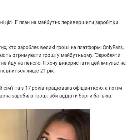
і цілі. Її план на майбутнє перевершити заробітки
их, хто заробляє великі гроші на платформі OnlyFans,
вість отримувати гроші у майбутньому. “Заробляти
 не йду на пенсію. Я хочу використати цей імпульс на
иповниться лише 21 рік.
 сім’ї та з 17 років працювала офіціанткою, а потім
она заробила гроші, аби віддати борги батьків.