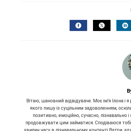
FACEBOOK
TWITTER
L
B
Вітаю, шановний відвідуваче. Моє ім'я Ілона і я 
якого пишу із суцільним задоволенням, оскіл
позитивно, емоційно, сучасно, пізнавально і
продовжувати цим займатися. Сподіваюся тобі 
хвилин часу в пізнавальному контенті Ватри, ад