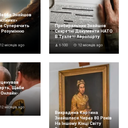
Вебба Знайшов
жливих»
Це Суперечить
Прибиральник Знайшов
 Розумінню
Секретні Документи НАТО
В Туалеті Аеропорту
12 місяців ago
t-100
12 місяців ago
сценував
ерть, Щоби
 Онлайн-
12 місяців ago
Викрадена Картина
Знайшлася Через 80 Років
На Іншому Кінці Світу