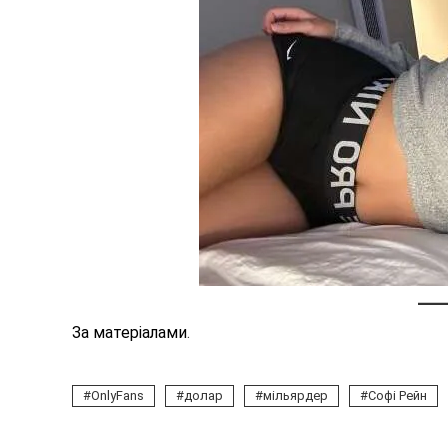
За матеріалами
.
OnlyFans
долар
мільярдер
Софі Рейн