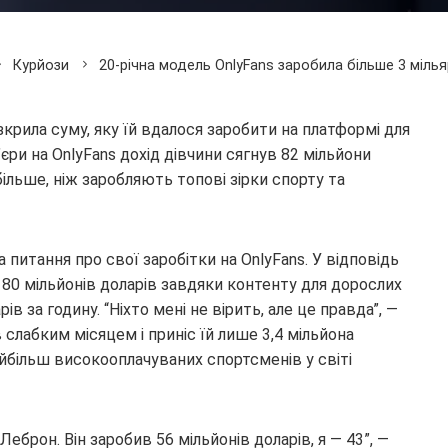
Курйози
20-річна модель OnlyFans заробила більше 3 мілья
крила суму, яку їй вдалося заробити на платформі для
’єри на OnlyFans дохід дівчини сягнув 82 мільйони
більше, ніж заробляють топові зірки спорту та
 питання про свої заробітки на OnlyFans. У відповідь
 80 мільйонів доларів завдяки контенту для дорослих
в за годину. “Ніхто мені не вірить, але це правда”, —
 слабким місяцем і приніс їй лише 3,4 мільйона
айбільш високооплачуваних спортсменів у світі
Леброн. Він заробив 56 мільйонів доларів, я — 43”, —