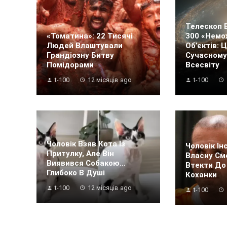
Телескоп 
«Томатина»: 22 Тисячі
300 «немо
Людей Влаштували
Об’єктів: 
Грандіозну Битву
Сучасному
Помідорами
Всесвіту
t-100
12 місяців ago
t-100
Чоловік Взяв Кота Із
Чоловік Ін
Притулку, Але Він
Власну См
Виявився Собакою…
Втекти До
Глибоко В Душі
Коханки
t-100
12 місяців ago
t-100