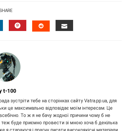
SHARE
INKEDIN
PINTEREST
EMAIL
STUMBLEUPON
y t-100
рада зустріти тебе на сторінках сайту Vatra.pp.ua, для
ьки це максимально відповідає моїм інтересам. Це
 всебічно. То ж я не бачу жодної причини чому б не
теж буде приємно провести зі мною хоча б декілька
же я стараюся і прагну писати високоякісні матеріали,