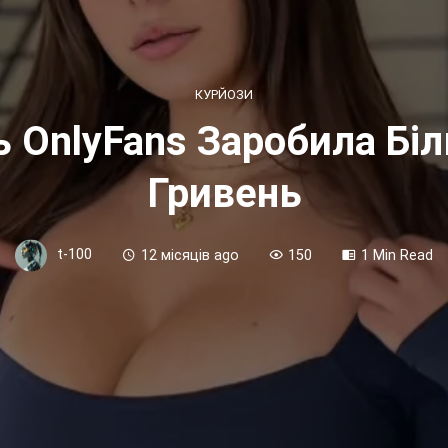
КУРЙОЗИ
 OnlyFans Заробила Бі
Гривень
t-100
12 місяців ago
150
1 Min Read