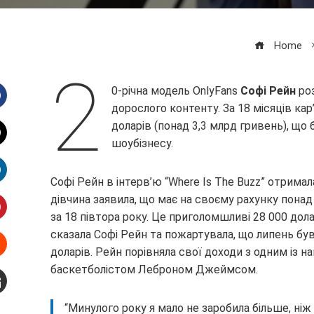
Home
2
0-річна модель OnlyFans
Софі Рейн
роз
дорослого контенту. За 18 місяців кар
Facebook
доларів (понад 3,3 млрд гривень), що 
шоубізнесу.
witter
Софі Рейн в інтерв’ю “Where Is The Buzz” отримала
inkedIn
дівчина заявила, що має на своєму рахунку понад
за 18 півтора року. Це приголомшливі 28 000 доларі
interest
сказала Софі Рейн та пожартувала, що липень був
доларів. Рейн порівняла свої доходи з одним із н
Stumbleupon
баскетболістом Леброном Джеймсом.
mail
“Минулого року я мало не заробила більше, ніж 